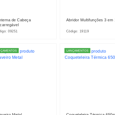
nterna de Cabeça
Abridor Multifunções 3 em 
carregável
igo: 09251
Código: 19119
NÇAMENTOS
LANÇAMENTOS
aveiro Metal
Coqueteleira Térmica 650m