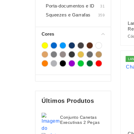
Porta-documentos e ID
31
Squeezes e Garrafas
359
La
Re
Cores
Cód
LA
Últimos Produtos
Conjunto Canetas
Executivas 2 Peças
Ch