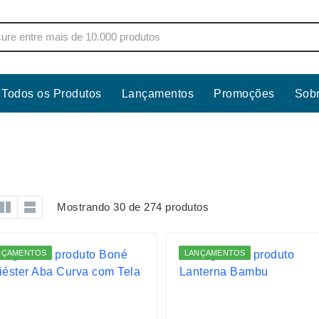
Todos os Produtos
Lançamentos
Promoções
Sob
s
Copos
Estojos
Cozinha
Ferrament
dores
Cuidados Pessoais
Fones de 
Escritório
Guarda-Ch
Mostrando 30 de 274 produtos
s
Espelhos
Informática
os
Esporte
Kit Churra
NÇAMENTOS
LANÇAMENTOS
os Executivos
Esporte e Jogos
Kit Queijo
Esteiras
Lanternas 