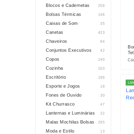
Blocos e Cadernetas
258
Bolsas Térmicas
146
Caixas de Som
35
Canetas
423
Chaveiros
94
Bo
Conjuntos Executivos
42
Tel
Copos
140
Cód
Cozinha
103
Escritório
196
LA
Esporte e Jogos
18
Fones de Ouvido
30
Kit Churrasco
47
Lanternas e Luminárias
32
Malas Mochilas Bolsas
295
Moda e Estilo
13