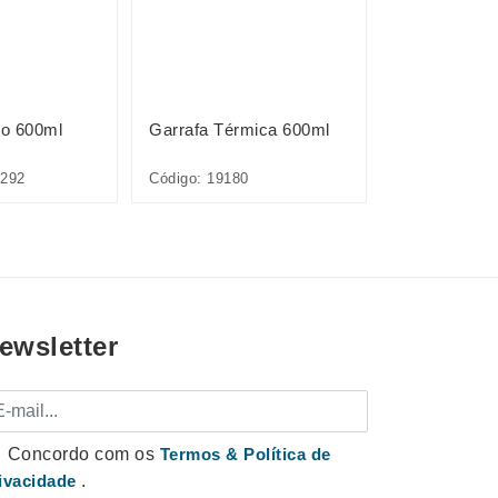
o 600ml
Garrafa Térmica 600ml
Garrafa Tér
292
Código: 19180
Código: 19179
ewsletter
mail
Concordo com os
Termos & Política de
ivacidade
.