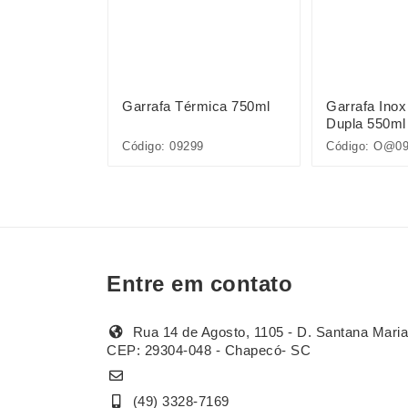
x 450ml
Garrafa Térmica 750ml
Garrafa Inox
Dupla 550ml
298
Código: 09299
Código: O@0
Entre em contato
Rua 14 de Agosto, 1105 - D. Santana Maria
CEP: 29304-048 - Chapecó- SC
(49) 3328-7169