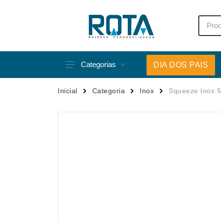
Categorias
DIA DOS PAIS
Acessórios p/ Celular
Caneca
Inicial
Categoria
Inox
Squeeze Inox 
Acessórios para Carros
Canetas
Bar e Bebidas
Carrega
Blocos e Cadernetas
Casa
Bolsas Térmicas
Chapéu
Bonés
Chaveir
Brinquedos
Conjunt
Caixas de Som
Cooler