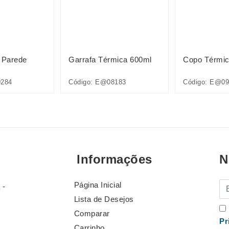
 Parede
Garrafa Térmica 600ml
Copo Térmic
9284
Código: E@08183
Código: E@09
Informações
N
Página Inicial
E-
 -
Lista de Desejos
Comparar
Pr
Carrinho