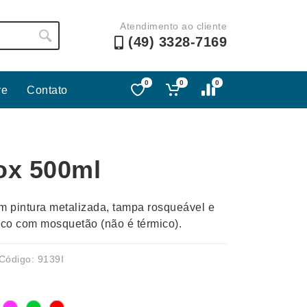
Atendimento ao cliente
(49) 3328-7169
0
0
0
re
Contato
Lápis e Lapiseiras
Nécessa
as
Leques
Pastas
ox 500ml
Ouvido
Linha Ecológica
Pen Dri
uva
Linha Feminina
Petisqu
 pintura metalizada, tampa rosqueável e
 e Telefonia
Linha Masculina
Pets
o com mosquetão (não é térmico).
sco
Malas Mochilas Bolsas
Plaquin
Microfones
Porta C
Código: 9139I
e Luminárias
Moda e Estilo
Porta Re