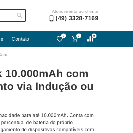
Atendimento ao cliente
(49) 3328-7169
0
0
0
re
Contato
Lápis e Lapiseiras
Nécessa
Cabo
as
Leques
Pastas
k 10.000mAh com
Ouvido
Linha Ecológica
Pen Dri
uva
Linha Feminina
Petisqu
to via Indução ou
 e Telefonia
Linha Masculina
Pets
sco
Malas Mochilas Bolsas
Plaquin
Microfones
Porta C
apacidade para até 10.000mAh. Conta com
e Luminárias
Moda e Estilo
Porta Re
o percentual de bateria do próprio
regamento de dispositivos compatíveis com