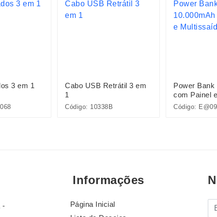
os 3 em 1
Cabo USB Retrátil 3 em
Power Bank
1
com Painel 
Multissaídas
068
Código: 10338B
Código: E@09
Informações
N
Página Inicial
E-
 -