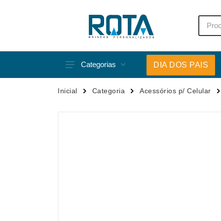
Categorias
DIA DOS PAIS
Acessórios p/ Celular
Caneca
Inicial
Categoria
Acessórios p/ Celular
Acessórios para Carros
Canetas
Bar e Bebidas
Carrega
Blocos e Cadernetas
Casa
Bolsas Térmicas
Chapéu
Bonés
Chaveir
Brinquedos
Conjunt
Caixas de Som
Cooler