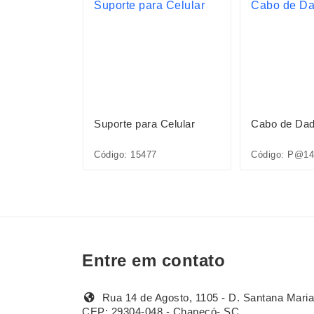
 10.000mAh
Suporte para Celular
Cabo de Dad
mento via
Código: 15477
Código: P@14
Entre em contato
Rua 14 de Agosto, 1105 - D. Santana Maria
CEP: 29304-048 - Chapecó- SC