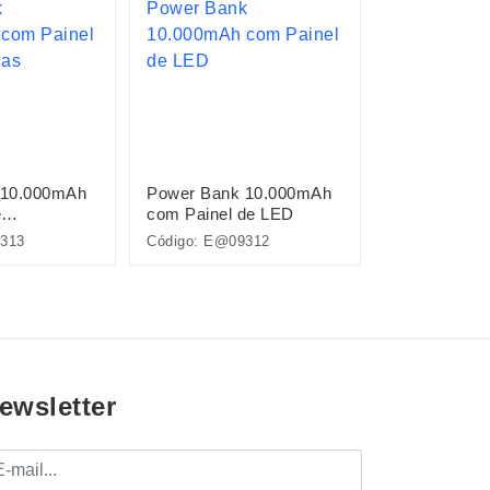
 10.000mAh
Power Bank 10.000mAh
Suporte Celu
e
com Painel de LED
313
Código: E@09312
Código: 09274
ewsletter
mail