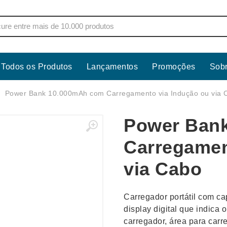
Todos os Produtos
Lançamentos
Promoções
Sob
s
Copos
Estojos
Power Bank 10.000mAh com Carregamento via Indução ou via 
Cozinha
Ferrament
Power Ban
dores
Cuidados Pessoais
Fones de 
Escritório
Guarda-Ch
Carregamen
s
Espelhos
Informática
via Cabo
os
Esporte
Kit Churra
os Executivos
Esporte e Jogos
Kit Queijo
Carregador portátil com c
Esteiras
Lanternas 
display digital que indica 
carregador, área para car