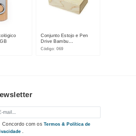
ológico
Conjunto Estojo e Pen
Kit Pen Driv
6GB
Drive Bambu
8GB/16GB/
4GB/8GB/16GB/32GB
Código: 069
Código: 066
ewsletter
mail
Concordo com os
Termos & Política de
ivacidade
.