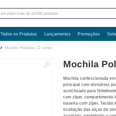
Todos os Produtos
Lançamentos
Promoções
Sob
s
Copos
Estojos
Mochila Poliéster 22 Litros
Cozinha
Ferrament
Mochila Pol
dores
Cuidados Pessoais
Fones de 
Escritório
Guarda-Ch
Mochila confeccionada em 
s
Espelhos
Informática
principal com divisórias p
os
Esporte
Kit Churra
acolchoado para Notebook 
os Executivos
Esporte e Jogos
Kit Queijo
com zíper, compartimento l
traseira com zíper. Tecido
Esteiras
Lanternas 
ocultação das alças de o
acoplado, permitindo a con