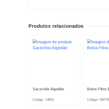
Produtos relacionados
S
on 25L
Sacochila Algodão
Bolsa Fibra 
Código: 14851
Código: 09278