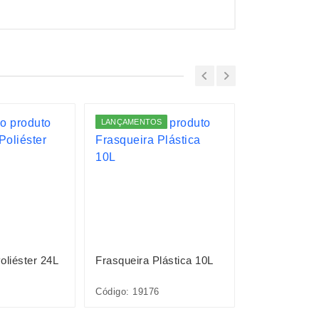
LANÇAMENTOS
LANÇAMENTO
oliéster 24L
Frasqueira Plástica 10L
Frasqueira P
Código: 19176
Código: 19177