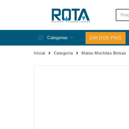
Categorias
DIA DOS PAIS
Acessórios p/ Celular
Caneca
Inicial
Categoria
Malas Mochilas Bolsas
Acessórios para Carros
Canetas
Bar e Bebidas
Carrega
Blocos e Cadernetas
Casa
Bolsas Térmicas
Chapéu
Bonés
Chaveir
Brinquedos
Conjunt
Caixas de Som
Cooler