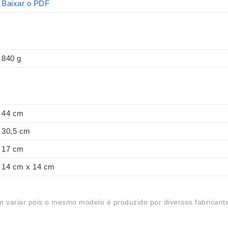
Baixar o PDF
840 g
44 cm
30,5 cm
17 cm
14 cm x 14 cm
 variar pois o mesmo modelo é produzido por diversos fabricant