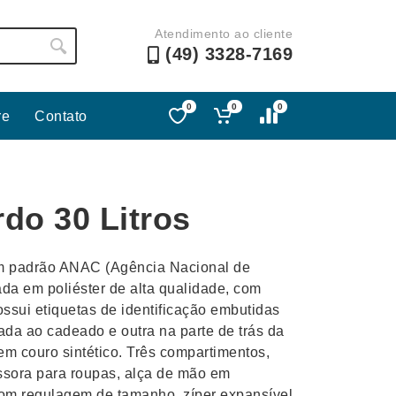
Atendimento ao cliente
(49) 3328-7169
0
0
0
re
Contato
Lápis e Lapiseiras
Nécessa
as
Leques
Pastas
do 30 Litros
Ouvido
Linha Ecológica
Pen Dri
uva
Linha Feminina
Petisqu
om padrão ANAC (Agência Nacional de
 e Telefonia
Linha Masculina
Pets
ada em poliéster de alta qualidade, com
sco
Malas Mochilas Bolsas
Plaquin
sui etiquetas de identificação embutidas
Microfones
Porta C
da ao cadeado e outra na parte de trás da
em couro sintético. Três compartimentos,
e Luminárias
Moda e Estilo
Porta Re
essora para roupas, alça de mão em
l com regulagem de tamanho, zíper expansível