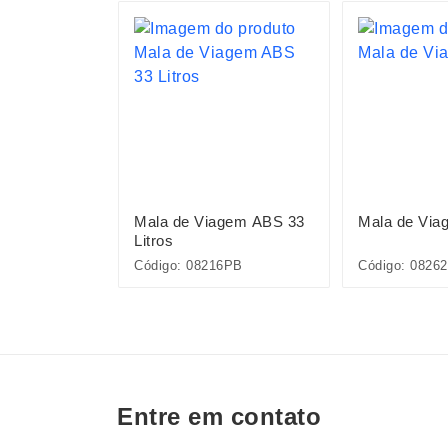
S
em 32 Litros
Mala de Viagem ABS 33
Mala de Via
Litros
Código: 08216PB
Código: 0826
Entre em contato