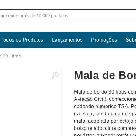
Todos os Produtos
Lançamentos
Promoções
Sob
s
Copos
Estojos
 30 Litros
Cozinha
Ferrament
Mala de Bor
dores
Cuidados Pessoais
Fones de 
Escritório
Guarda-Ch
Mala de bordo 30 litros c
s
Espelhos
Informática
Aviação Civil), confeccion
os
Esporte
Kit Churra
cadeado numérico TSA. Pos
os Executivos
Esporte e Jogos
Kit Queijo
na mala, sendo uma integra
mala, acoplada por estojo 
Esteiras
Lanternas 
bolso telado, cinta compr
poliéster, puxador retráti