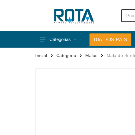
Categorias
DIA DOS PAIS
Acessórios p/ Celular
Caneca
Inicial
Categoria
Malas
Mala de Bordo
Acessórios para Carros
Canetas
Bar e Bebidas
Carrega
Blocos e Cadernetas
Casa
Bolsas Térmicas
Chapéu
Bonés
Chaveir
Brinquedos
Conjunt
Caixas de Som
Cooler