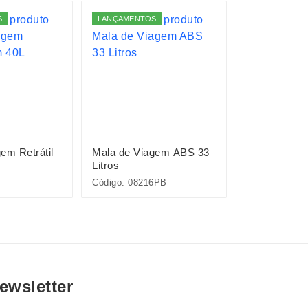
S
LANÇAMENTOS
em Retrátil
Mala de Viagem ABS 33
Mala de Viag
Litros
Código: 08216PB
Código: 0826
ewsletter