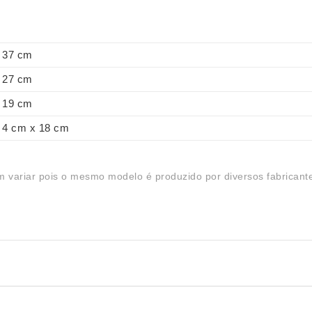
37 cm
27 cm
19 cm
4 cm x 18 cm
 variar pois o mesmo modelo é produzido por diversos fabricant