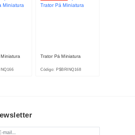
Miniatura
Trator Pá Miniatura
Guindaste Mi
INQ166
Código: P$BRINQ168
Código: P$BR
ewsletter
mail