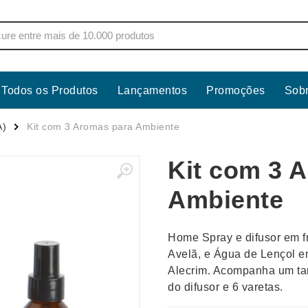
Todos os Produtos
Lançamentos
Promoções
Sob
s
Copos
Estojos
A)
Kit com 3 Aromas para Ambiente
Cozinha
Ferrament
Kit com 3 
dores
Cuidados Pessoais
Fones de 
Escritório
Guarda-Ch
Ambiente
s
Espelhos
Informática
os
Esporte
Kit Churra
Home Spray e difusor em f
os Executivos
Esporte e Jogos
Kit Queijo
Avelã, e Água de Lençol e
Alecrim. Acompanha um tam
Esteiras
Lanternas 
do difusor e 6 varetas.