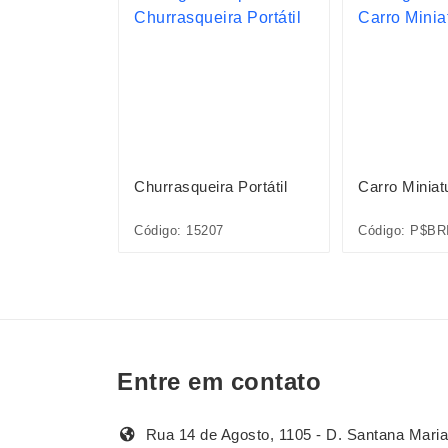
niatura
Churrasqueira Portátil
Carro Miniat
INQ160-MIS
Código: 15207
Código: P$BR
Entre em contato
Rua 14 de Agosto, 1105 - D. Santana Maria