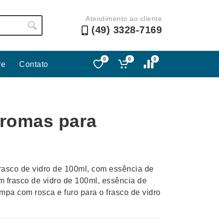
Atendimento ao cliente
(49) 3328-7169
0
0
0
re
Contato
Lápis e Lapiseiras
Nécessa
as
Leques
Pastas
Aromas para
Ouvido
Linha Ecológica
Pen Dri
uva
Linha Feminina
Petisqu
 e Telefonia
Linha Masculina
Pets
sco
Malas Mochilas Bolsas
Plaquin
rasco de vidro de 100ml, com essência de
Microfones
Porta C
m frasco de vidro de 100ml, essência de
pa com rosca e furo para o frasco de vidro
e Luminárias
Moda e Estilo
Porta Re