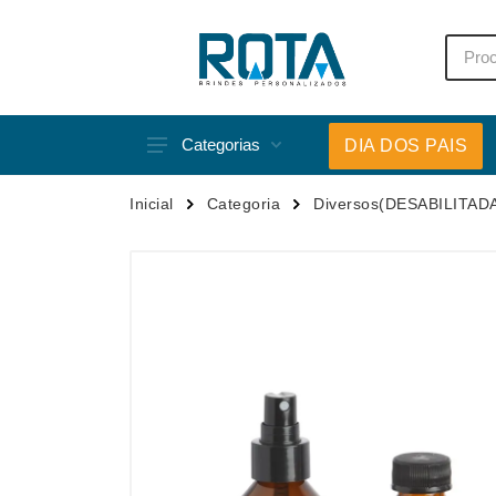
Categorias
DIA DOS PAIS
Acessórios p/ Celular
Caneca
Inicial
Categoria
Diversos(DESABILITAD
Acessórios para Carros
Canetas
Bar e Bebidas
Carrega
Blocos e Cadernetas
Casa
Bolsas Térmicas
Chapéu
Bonés
Chaveir
Brinquedos
Conjunt
Caixas de Som
Cooler