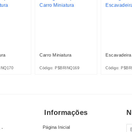
ura
Carro Miniatura
Escavadeira 
INQ170
Código: P$BRINQ169
Código: P$BR
Informações
N
Página Inicial
E-
 -