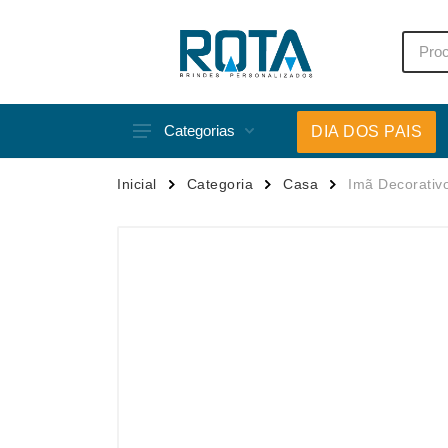
Categorias
DIA DOS PAIS
Acessórios p/ Celular
Caneca
Inicial
Categoria
Casa
Imã Decorativ
Acessórios para Carros
Canetas
Bar e Bebidas
Carrega
Blocos e Cadernetas
Casa
Bolsas Térmicas
Chapéu
Bonés
Chaveir
Brinquedos
Conjunt
Caixas de Som
Cooler