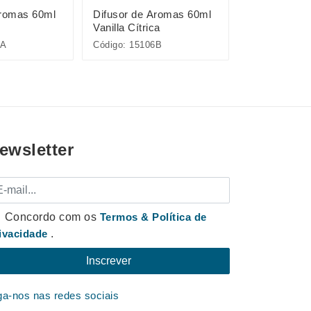
Aromas 60ml
Difusor de Aromas 60ml
Kit Prendedo
Vanilla Cítrica
4 Peças
6A
Código: 15106B
Código: 19194
ewsletter
mail
Concordo com os
Termos & Política de
ivacidade
.
ga-nos nas redes sociais