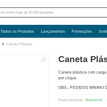
Todos os Produtos
Lançamentos
Promoções
Sob
s
Copos
Estojos
Caneta Plástica
Cozinha
Ferrament
Caneta Plás
dores
Cuidados Pessoais
Fones de 
Escritório
Guarda-Ch
Caneta plástica com carga
s
Espelhos
Informática
por clique.
os
Esporte
Kit Churra
OBS.: PEDIDOS MÍNIMO 
os Executivos
Esporte e Jogos
Kit Queijo
Esteiras
Lanternas 
Disponibilidade:
Disponível