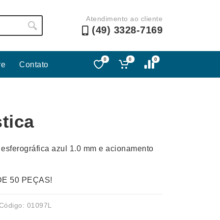
Atendimento ao cliente
(49) 3328-7169
0
0
0
re
Contato
Lápis e Lapiseiras
Nécessa
as
Leques
Pastas
tica
Ouvido
Linha Ecológica
Pen Dri
uva
Linha Feminina
Petisqu
 esferográfica azul 1.0 mm e acionamento
 e Telefonia
Linha Masculina
Pets
sco
Malas Mochilas Bolsas
Plaquin
DE 50 PEÇAS!
Microfones
Porta C
e Luminárias
Moda e Estilo
Porta Re
Código: 01097L