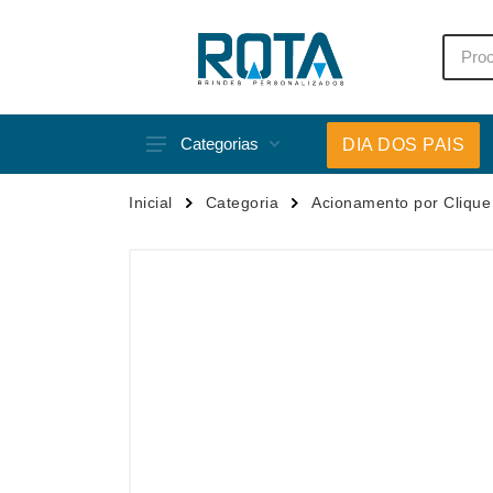
Categorias
DIA DOS PAIS
Acessórios p/ Celular
Caneca
Inicial
Categoria
Acionamento por Clique
Acessórios para Carros
Canetas
Bar e Bebidas
Carrega
Blocos e Cadernetas
Casa
Bolsas Térmicas
Chapéu
Bonés
Chaveir
Brinquedos
Conjunt
Caixas de Som
Cooler