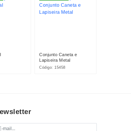
l
Conjunto Caneta e
Pacote com 
Lapiseira Metal
Plásticas
Código: 15458
Código: P@08
ewsletter
mail