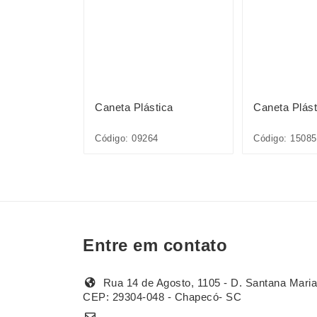
ica
Caneta Plástica
Caneta Plást
1L*CP*
Código: 09264
Código: 1508
Entre em contato
Rua 14 de Agosto, 1105 - D. Santana Maria
CEP: 29304-048 - Chapecó- SC