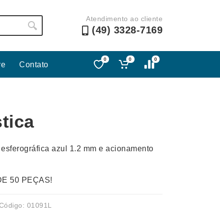
Atendimento ao cliente
(49) 3328-7169
0
0
0
re
Contato
Lápis e Lapiseiras
Nécessa
as
Leques
Pastas
tica
Ouvido
Linha Ecológica
Pen Dri
uva
Linha Feminina
Petisqu
 esferográfica azul 1.2 mm e acionamento
 e Telefonia
Linha Masculina
Pets
sco
Malas Mochilas Bolsas
Plaquin
DE 50 PEÇAS!
Microfones
Porta C
e Luminárias
Moda e Estilo
Porta Re
Código: 01091L