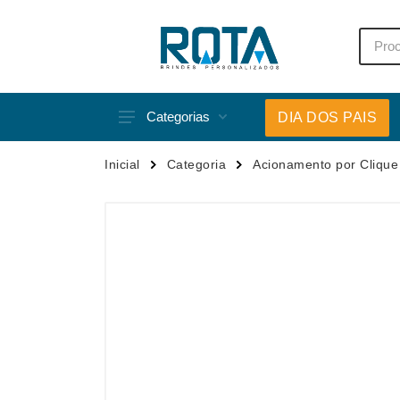
Categorias
DIA DOS PAIS
Acessórios p/ Celular
Caneca
Inicial
Categoria
Acionamento por Clique
Acessórios para Carros
Canetas
Bar e Bebidas
Carrega
Blocos e Cadernetas
Casa
Bolsas Térmicas
Chapéu
Bonés
Chaveir
Brinquedos
Conjunt
Caixas de Som
Cooler