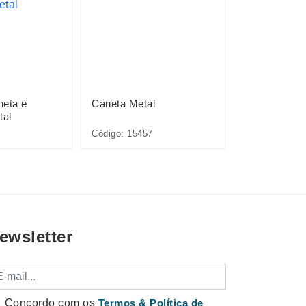
neta e
Caneta Metal
Pacote com 
tal
Plásticas
Código: 15457
Código: P@08
ewsletter
mail
Concordo com os
Termos & Política de