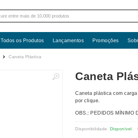
Todos os Produtos
Lançamentos
Promoções
Sob
s
Copos
Estojos
Caneta Plástica
Cozinha
Ferrament
Caneta Plás
dores
Cuidados Pessoais
Fones de 
Escritório
Guarda-Ch
Caneta plástica com carga
s
Espelhos
Informática
por clique.
os
Esporte
Kit Churra
OBS.: PEDIDOS MÍNIMO 
os Executivos
Esporte e Jogos
Kit Queijo
Esteiras
Lanternas 
Disponibilidade:
Disponível