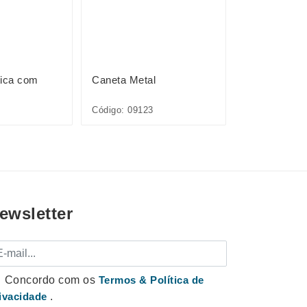
tica com
Caneta Metal
Caneta Plást
Código: 09123
Código: 12727
ewsletter
mail
Concordo com os
Termos & Política de
ivacidade
.