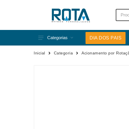
Categorias
DIA DOS PAIS
Acessórios p/ Celular
Caneca
Inicial
Categoria
Acionamento por Rotaç
Acessórios para Carros
Canetas
Bar e Bebidas
Carrega
Blocos e Cadernetas
Casa
Bolsas Térmicas
Chapéu
Bonés
Chaveir
Brinquedos
Conjunt
Caixas de Som
Cooler