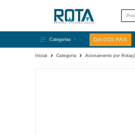
Categorias
DIA DOS PAIS
Acessórios p/ Celular
Caneca
Inicial
Categoria
Acionamento por Rotaç
Acessórios para Carros
Canetas
Bar e Bebidas
Carrega
Blocos e Cadernetas
Casa
Bolsas Térmicas
Chapéu
Bonés
Chaveir
Brinquedos
Conjunt
Caixas de Som
Cooler