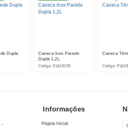
de Dupla
Caneca Inox Parede
Caneca Térm
Dupla 1,2L
Código: E@19139
Código: P@19
Informações
N
Página Inicial
E-
 -