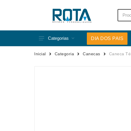
Categorias
DIA DOS PAIS
Acessórios p/ Celular
Caneca
Inicial
Categoria
Canecas
Caneca Té
Acessórios para Carros
Canetas
Bar e Bebidas
Carrega
Blocos e Cadernetas
Casa
Bolsas Térmicas
Chapéu
Bonés
Chaveir
Brinquedos
Conjunt
Caixas de Som
Cooler