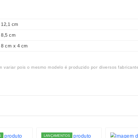
12,1 cm
8,5 cm
8 cm x 4 cm
 variar pois o mesmo modelo é produzido por diversos fabricant
S
LANÇAMENTOS