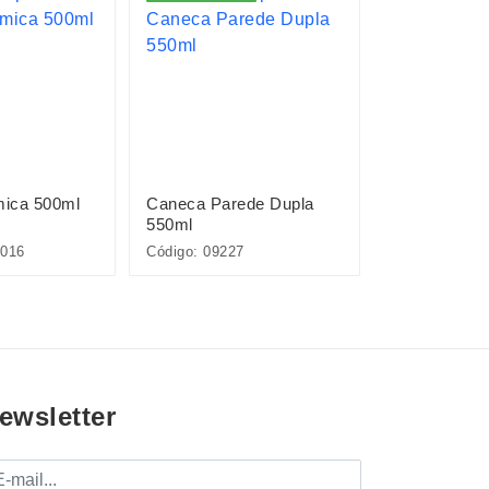
ica 500ml
Caneca Parede Dupla
Xícara de Vi
550ml
016
Código: 09227
Código: 09762
ewsletter
mail