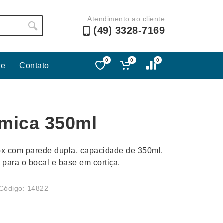
Atendimento ao cliente
(49) 3328-7169
0
0
0
re
Contato
Lápis e Lapiseiras
Nécessa
as
Leques
Pastas
mica 350ml
Ouvido
Linha Ecológica
Pen Dri
uva
Linha Feminina
Petisqu
ox com parede dupla, capacidade de 350ml.
 e Telefonia
Linha Masculina
Pets
ara o bocal e base em cortiça.
sco
Malas Mochilas Bolsas
Plaquin
Microfones
Porta C
Código: 14822
e Luminárias
Moda e Estilo
Porta Re