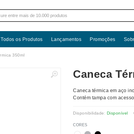
Todos os Produtos
Lançamentos
Promoções
Sob
s
Copos
Estojos
rmica 350ml
Cozinha
Ferrament
Caneca Tér
dores
Cuidados Pessoais
Fones de 
Escritório
Guarda-Ch
Caneca térmica em aço in
s
Espelhos
Informática
Contém tampa com acesso p
os
Esporte
Kit Churra
os Executivos
Esporte e Jogos
Kit Queijo
Disponibilidade:
Disponível
Esteiras
Lanternas 
CORES