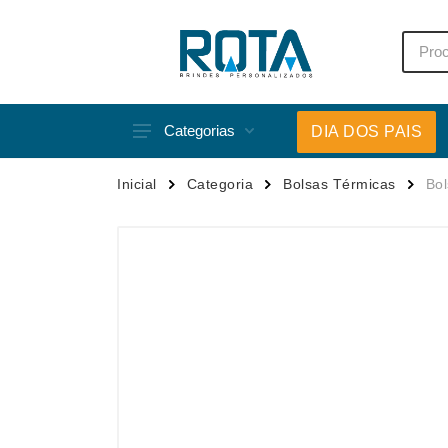
Categorias
DIA DOS PAIS
Acessórios p/ Celular
Caneca
Inicial
Categoria
Bolsas Térmicas
Bo
Acessórios para Carros
Canetas
Bar e Bebidas
Carrega
Blocos e Cadernetas
Casa
Bolsas Térmicas
Chapéu
Bonés
Chaveir
Brinquedos
Conjunt
Caixas de Som
Cooler