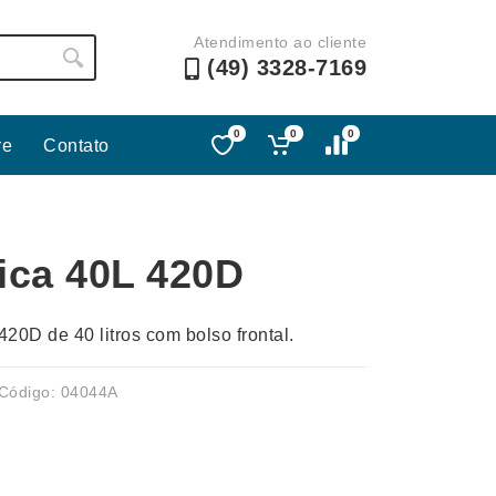
Atendimento ao cliente
(49) 3328-7169
0
0
0
re
Contato
Lápis e Lapiseiras
Nécessa
as
Leques
Pastas
ica 40L 420D
Ouvido
Linha Ecológica
Pen Dri
uva
Linha Feminina
Petisqu
420D de 40 litros com bolso frontal.
 e Telefonia
Linha Masculina
Pets
sco
Malas Mochilas Bolsas
Plaquin
Código: 04044A
Microfones
Porta C
e Luminárias
Moda e Estilo
Porta Re