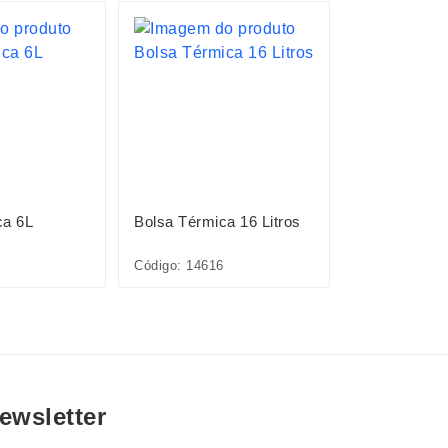
LANÇAMENTO
ca 6L
Bolsa Térmica 16 Litros
Bolsa Térmic
Código: 14616
Código: 09301
ewsletter