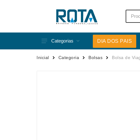
Categorias
DIA DOS PAIS
Acessórios p/ Celular
Caneca
Inicial
Categoria
Bolsas
Bolsa de Via
Acessórios para Carros
Canetas
Bar e Bebidas
Carrega
Blocos e Cadernetas
Casa
Bolsas Térmicas
Chapéu
Bonés
Chaveir
Brinquedos
Conjunt
Caixas de Som
Cooler