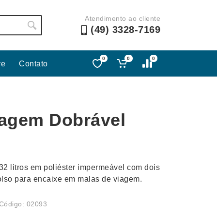
Atendimento ao cliente
(49) 3328-7169
0
0
0
re
Contato
Lápis e Lapiseiras
Nécessa
as
Leques
Pastas
iagem Dobrável
Ouvido
Linha Ecológica
Pen Dri
uva
Linha Feminina
Petisqu
 e Telefonia
Linha Masculina
Pets
sco
Malas Mochilas Bolsas
Plaquin
32 litros em poliéster impermeável com dois
Microfones
Porta C
lso para encaixe em malas de viagem.
e Luminárias
Moda e Estilo
Porta Re
Código: 02093