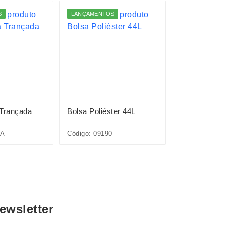
S
LANÇAMENTOS
 Trançada
Bolsa Poliéster 44L
Bolsa EVA
7A
Código: 09190
Código: 09233
ewsletter