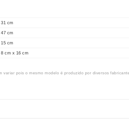
31 cm
47 cm
15 cm
8 cm x 16 cm
 variar pois o mesmo modelo é produzido por diversos fabricant