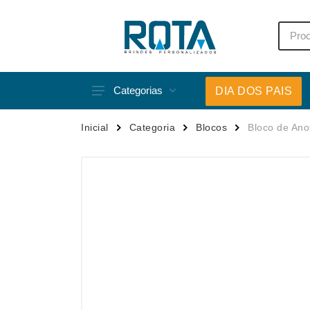
Categorias
DIA DOS PAIS
Acessórios p/ Celular
Caneca
Inicial
Categoria
Blocos
Bloco de Ano
Acessórios para Carros
Canetas
Bar e Bebidas
Carrega
Blocos e Cadernetas
Casa
Bolsas Térmicas
Chapéu
Bonés
Chaveir
Brinquedos
Conjunt
Caixas de Som
Cooler