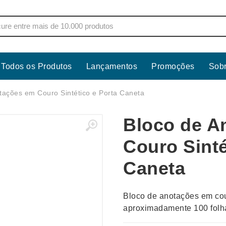
Todos os Produtos
Lançamentos
Promoções
Sob
s
Copos
Estojos
tações em Couro Sintético e Porta Caneta
Cozinha
Ferrament
Bloco de A
dores
Cuidados Pessoais
Fones de 
Escritório
Guarda-Ch
Couro Sinté
s
Espelhos
Informática
Caneta
os
Esporte
Kit Churra
os Executivos
Esporte e Jogos
Kit Queijo
Bloco de anotações em cou
Esteiras
Lanternas 
aproximadamente 100 folh