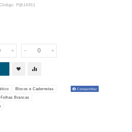
Código: P@14911
ético
Blocos e Cadernetas
Compartilhar
Folhas Brancas
a