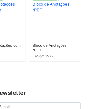
otações com
Bloco de Anotações
Bloco de An
rPET
Papelão com
Código: 15358
Código: 15365
ewsletter
mail