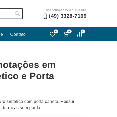
Atendimento ao cliente
(49) 3328-7169
0
0
0
re
Contato
Lápis e Lapiseiras
Nécessa
as
Leques
Pastas
notações em
Ouvido
Linha Ecológica
Pen Dri
uva
Linha Feminina
Petisqu
tico e Porta
 e Telefonia
Linha Masculina
Pets
sco
Malas Mochilas Bolsas
Plaquin
Microfones
Porta C
ro sintético com porta caneta. Possui
e Luminárias
Moda e Estilo
Porta Re
a brancas sem pauta.