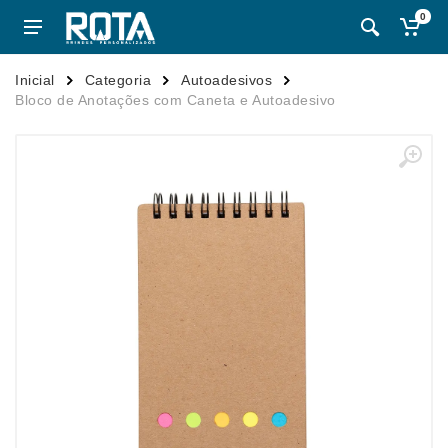
0
Inicial
Categoria
Autoadesivos
Bloco de Anotações com Caneta e Autoadesivo