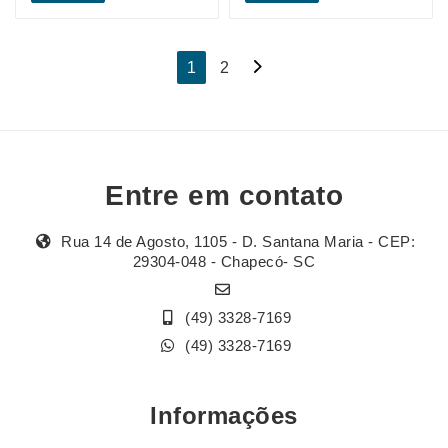
Navegação
1
2
por
posts
Entre em contato
Rua 14 de Agosto, 1105 - D. Santana Maria - CEP:
29304-048 - Chapecó- SC
(49) 3328-7169
(49) 3328-7169
Informações